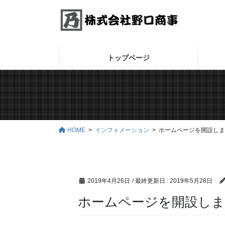
コ
ナ
ン
ビ
テ
ゲ
ン
ー
ツ
シ
トップページ
に
ョ
移
ン
動
に
移
動
HOME
インフォメーション
ホームページを開設しま
2019年4月26日
/ 最終更新日 :
2019年5月28日
ホームページを開設し